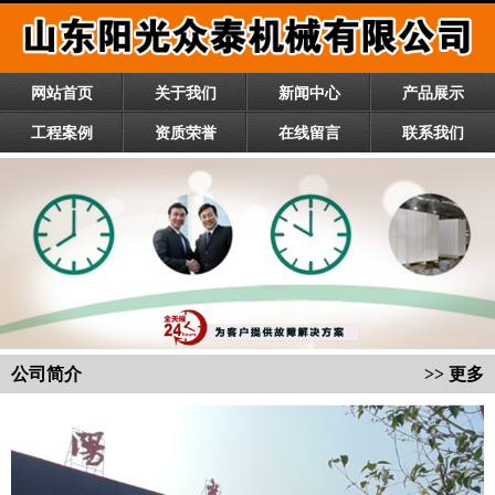
网站首页
关于我们
新闻中心
产品展示
工程案例
资质荣誉
在线留言
联系我们
公司简介
>> 更多