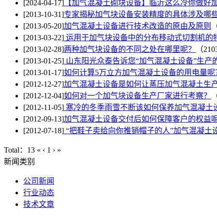
[2024-04-17]
【加气混凝土砌块设备】临沂这么冷你做好
[2013-10-31]
专家揭秘加气块设备安装精度的具体涉及哪
[2013-05-20]
加气混凝土设备进行技术改造的原由及原则
（
[2013-03-22]
运用于加气块设备中的分布移动式切割机的特
[2013-02-28]
两种加气块设备的不同之处在哪里呢？
（210
[2013-01-25]
山东阳光众泰告诉您“加气混凝土设备”生产
[2013-01-17]
如何计算5万立方加气混凝土设备的用电量呢
[2012-12-27]
加气混凝土设备是如何让蒸压加气混凝土生
[2012-12-04]
如何对一个加气块设备生产厂家进行考察？
（
[2012-11-05]
寒冷的冬季雨雪不断该如何保养加气混凝土
[2012-09-13]
加气混凝土设备交付后如何保障客户的权益
[2012-07-18]
“把鞋子卖给向你推销帽子的人”加气混凝土
Total：13
«
‹
1
›
»
新闻类别
公司新闻
行业动态
技术文章